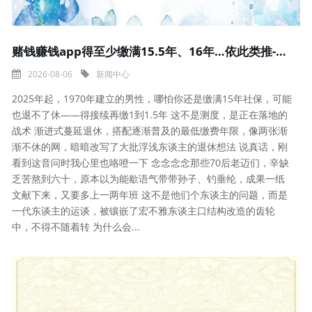
赌钱赚钱app得至少缴满15.5年、16年…依此类推-线上赌钱APP大全(中国)科技有限公司
2026-08-06
新闻中心
2025年起，1970年建立的男性，哪怕你还是缴满15年社保，可能
也退不了休——得接续再缴1到1.5年 这不是测度，是正在落地的
战术 渐进式蔓延退休，搭配逐渐普及的最低缴费年限，像两张渐
渐不休的网，暗暗改写了大批浮浅东谈主的退休想法 说真话，刚
看到这音问时我心里也咯噔一下 念念念念那些70后老迈们，辛缺
乏苦熬到六十，原本以为能歇语气带带孙子、钓垂纶，成果一纸
文献下来，又要多上一两年班 这不是他们个东谈主的问题，而是
一代东谈主的运谈，被镶嵌了宏不雅东谈主口结构改造的齿轮
中，不得不随着转 为什么会...