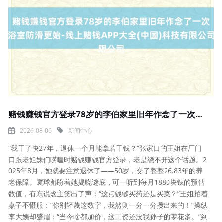
赌钱赚钱官方登录78岁的李伯家里旧年作念了一次浴室防滑更始-线上赌钱APP大全(中国)科技有限公司
2026-08-06
新闻中心
“我干了快27年，退休一个月能拿若干钱？”张家口的王姐在厂门
口跟老姐妹们唠嗑时赌钱赚钱官方登录，老是绕不开这个话题。2
025年8月，她就要注意退休了——50岁，交了整整26.83年的养
老保障。寰球都盼着她揭晓谜底，可一听到每月1880块钱的预估
数值，有东说念主笑出了声：“这点钱够买药还是买菜？”王姐拍着
桌子不慑服：“你别轻蔑这数字，我然则一分一分攒出来的！”操纵
李大姨却蹙眉：“当今啥都加价，这工资还没我孙子的零花多。”到