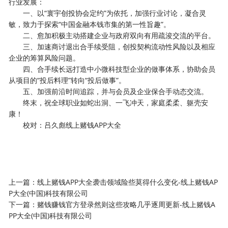
行业发展：
一、以“寰宇创投协会定约”为依托，加强行业讨论，凝合灵
敏，致力于探索“中国金融本钱市集的第一性旨趣”。
二、愈加积极主动搭建企业与政府双向有用疏浚交流的平台。
三、加速商讨退出合手续受阻，创投契构流动性风险以及相应
企业的筹算风险问题。
四、合手续长远打造中小微科技型企业的做事体系，协助会员
从项目的“投后料理”转向“投后做事”。
五、加强前沿时间追踪，并与会员及企业保合手动态交流。
终末，祝全球职业如蛇出洞、一飞冲天，家庭柔柔、躯壳安
康！
校对：吕久彪线上赌钱APP大全
上一篇：
线上赌钱APP大全袭击领域险些莫得什么变化-线上赌钱AP
P大全(中国)科技有限公司
下一篇：
赌钱赚钱官方登录然则这些攻略几乎逐周更新-线上赌钱A
PP大全(中国)科技有限公司