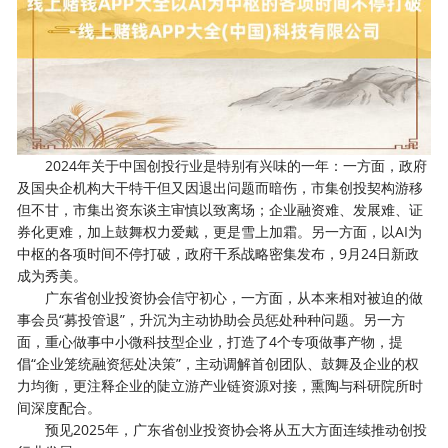
2024年关于中国创投行业是特别有兴味的一年：一方面，政府
及国央企机构大干特干但又因退出问题而暗伤，市集创投契构游移
但不甘，市集出资东谈主审慎以致离场；企业融资难、发展难、证
券化更难，加上鼓舞权力爱戴，更是雪上加霜。另一方面，以AI为
中枢的各项时间不停打破，政府干系战略密集发布，9月24日新政
成为秀美。
广东省创业投资协会信守初心，一方面，从本来相对被迫的做
事会员“募投管退”，升沉为主动协助会员惩处种种问题。另一方
面，重心做事中小微科技型企业，打造了4个专项做事产物，提
倡“企业笼统融资惩处决策”，主动调解首创团队、鼓舞及企业的权
力均衡，更注释企业的陡立游产业链资源对接，熏陶与科研院所时
间深度配合。
预见2025年，广东省创业投资协会将从五大方面连续推动创投