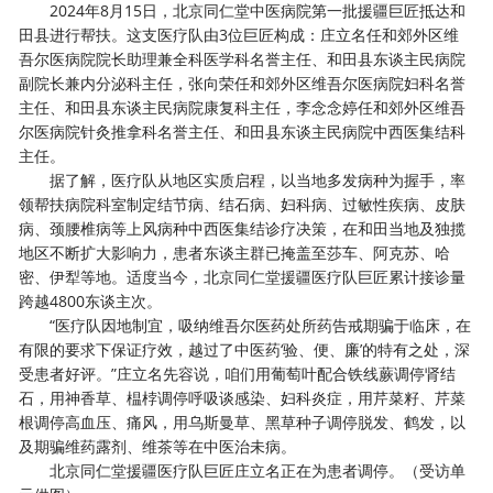
2024年8月15日，北京同仁堂中医病院第一批援疆巨匠抵达和
田县进行帮扶。这支医疗队由3位巨匠构成：庄立名任和郊外区维
吾尔医病院院长助理兼全科医学科名誉主任、和田县东谈主民病院
副院长兼内分泌科主任，张向荣任和郊外区维吾尔医病院妇科名誉
主任、和田县东谈主民病院康复科主任，李念念婷任和郊外区维吾
尔医病院针灸推拿科名誉主任、和田县东谈主民病院中西医集结科
主任。
据了解，医疗队从地区实质启程，以当地多发病种为握手，率
领帮扶病院科室制定结节病、结石病、妇科病、过敏性疾病、皮肤
病、颈腰椎病等上风病种中西医集结诊疗决策，在和田当地及独揽
地区不断扩大影响力，患者东谈主群已掩盖至莎车、阿克苏、哈
密、伊犁等地。适度当今，北京同仁堂援疆医疗队巨匠累计接诊量
跨越4800东谈主次。
“医疗队因地制宜，吸纳维吾尔医药处所药告戒期骗于临床，在
有限的要求下保证疗效，越过了中医药‘验、便、廉’的特有之处，深
受患者好评。”庄立名先容说，咱们用葡萄叶配合铁线蕨调停肾结
石，用神香草、榅桲调停呼吸谈感染、妇科炎症，用芹菜籽、芹菜
根调停高血压、痛风，用乌斯曼草、黑草种子调停脱发、鹤发，以
及期骗维药露剂、维茶等在中医治未病。
北京同仁堂援疆医疗队巨匠庄立名正在为患者调停。（受访单