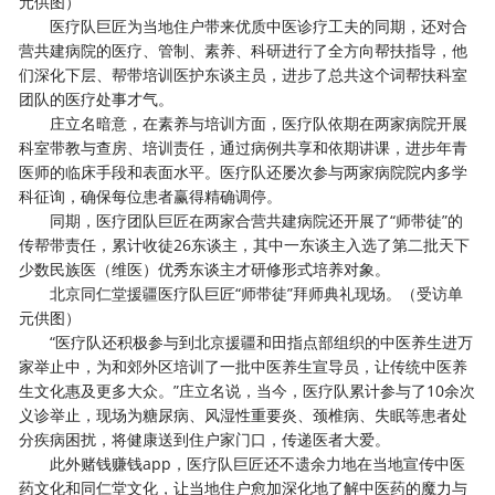
元供图）
医疗队巨匠为当地住户带来优质中医诊疗工夫的同期，还对合
营共建病院的医疗、管制、素养、科研进行了全方向帮扶指导，他
们深化下层、帮带培训医护东谈主员，进步了总共这个词帮扶科室
团队的医疗处事才气。
庄立名暗意，在素养与培训方面，医疗队依期在两家病院开展
科室带教与查房、培训责任，通过病例共享和依期讲课，进步年青
医师的临床手段和表面水平。医疗队还屡次参与两家病院院内多学
科征询，确保每位患者赢得精确调停。
同期，医疗团队巨匠在两家合营共建病院还开展了“师带徒”的
传帮带责任，累计收徒26东谈主，其中一东谈主入选了第二批天下
少数民族医（维医）优秀东谈主才研修形式培养对象。
北京同仁堂援疆医疗队巨匠“师带徒”拜师典礼现场。（受访单
元供图）
“医疗队还积极参与到北京援疆和田指点部组织的中医养生进万
家举止中，为和郊外区培训了一批中医养生宣导员，让传统中医养
生文化惠及更多大众。”庄立名说，当今，医疗队累计参与了10余次
义诊举止，现场为糖尿病、风湿性重要炎、颈椎病、失眠等患者处
分疾病困扰，将健康送到住户家门口，传递医者大爱。
此外赌钱赚钱app，医疗队巨匠还不遗余力地在当地宣传中医
药文化和同仁堂文化，让当地住户愈加深化地了解中医药的魔力与