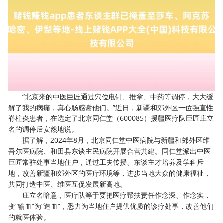
“北京来的中医巨匠通过穴位电针、推拿、中药等调停，大大缓
解了我的病痛，真心肠感谢他们。”近日，新疆和郊外区一位强直性
脊柱炎患者，在选定了北京同仁堂（600085）援疆医疗队巨匠庄立
名的调停后安然地说。
据了解，2024年8月，北京同仁堂中医病院与新疆和郊外区维
吾尔医病院、和田县东谈主民病院开展合营共建。同仁堂派出中医
巨匠常驻处事当地住户，通过工夫传授、东谈主才培养及学科斥
地，改善新疆和郊外区的医疗环境等，进步当地大众的健康福祉，
共同打造中医、维医互促发展新高地。
庄立名暗意，医疗队等于要把医疗帮扶责任作念深、作念实，
变“输血”为“造血”，悉力为当地住户提供优质的诊疗处事，改善他们
的就医体验。