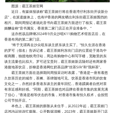
图源：霸王茶姬官网
近日，有媒体报谈称“霸王茶姬行将在香港湾仔利东街开设新分
店”，在派遣媒体上，也有IP香港的网友晒出利东街霸王茶姬围挡的
相片。期间周报记者就此音书向霸王茶姬方面进行了核实，霸王茶
姬酬金称“音书属实，香港第二家门店正在开业准备中。”
这亦然该品牌继2024年9月尖沙咀K11购物艺术馆首店后，在
香港布局的第二家门店。
“终于无谓再去沙尖咀东谈主挤东谈主买了。”恒久生涯在香港
的罗可（假名）告诉记者，霸王茶姬利东街门店的位置处于港岛中
枢商圈，独揽地铁湾仔站，周边有购物中心和写字楼，宽敞里的东
谈主流量也比拟大。罗可还宝贵到，霸王茶姬新店隔邻还有两家香
港腹地茶饮店，折柳是香港网红奶茶品牌“丝茶Silk”和“我杯茶”。
霸王茶姬方面在选择期间周报采访时表露，“香港是一座有着悠
久饮茶历史的城市，茶摊、茶肆随地可见。饮茶是香港市民的饮食
文化之一，亦然好多香港东谈主的童年回忆，香港蹂躏者自然对茶
有亲近感和好感。”同期，霸王茶姬也对品牌在香港市集的发展充满
了信心，“香港是相等伏击的市集，对香港市集有恒久权术，会按照
公司节拍开店。”
本色上，霸王茶姬的膨胀从未住手，从2022年起，霸王茶姬门
店鸿沟运转连忙膨胀。公开数据清晰，2023年，霸王茶姬新开门店