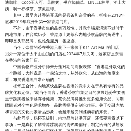
迪咖啡、Coco王人可、茉酸奶、书亦烧仙草、LINLEE林里、沪上大
姨、啊一柠檬茶、茶救星球。
其中，最早奔赴香港开店的是喜茶和奈雪的茶，折柳在2018年
底和2019年底开出第一家香港门店。
不外，由于香港市集的品类万般性，其竞争强度涓滴不过时于
内地市集，在台式奶茶、香港原土奶茶和内地茶饮品牌的角逐中，
即即是头部品牌，也难免履历一番逶迤。
当今，奈雪的茶在香港只剩下一家位于K11 Art Mall的门店，
另外一家位于太平山山顶的门店在2024年7月关闭，这家店是奈雪
在香港的首家门店。
中国食物产业分析师朱丹蓬对期间周报表露，“香港是外欧化的
一个跳板，大约说是一个前沿之地，从外欧化，从出海的角度来
看，布局香港黑白常正确的。”
杨怀玉合计，内地茶饮品牌在香港的竞争力在于具有专有的品
牌文化和定位。“就当今而言，香港茶饮市集翌日的发展趋势主要侧
重于蹂躏者越来越存眷健康，茶饮品牌将推出更多健康饮品。同期
蹂躏者对个性化需求增多，品牌需提供定制化作事。关于交融内地
和香港的文化元素居品形象，会越来越受到蹂躏者的疼爱。”
与此同期，杨怀玉提到，内地品牌赴港开店，还需要宝贵以下
事项，一是真切了解香港蹂躏者的需乞降偏好，制定恰当的谋划政
策；二是成就结识的供应链体系，确保原材料的质地和供应；三是