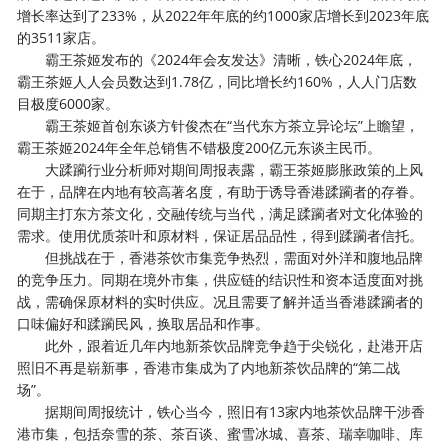
增长率达到了233%，从2022年年底的约1000家店增长到2023年底
的3511家店。
霸王茶姬发布的《2024年会友发达》清晰，铁心2024年底，
霸王茶姬人人会员数达到1.78亿，同比增长约160%，人人门店数
目极度6000家。
霸王茶姬首创东谈方针俊杰在“当代东方茶立异论坛”上瞻望，
霸王茶姬2024年全年总销售不错极度200亿元东谈主民币。
大蹂躏行业分析师对期间周报表露，霸王茶姬膨胀政策的上风
在于，品牌在内地有较高著名度，有助于诱导香港蹂躏者的存眷。
同期主打东方茶文化，交融传统与当代，满足蹂躏者对文化体验的
需求。使用优质茶叶和原材料，保证居品品性，得到蹂躏者信托。
但挑战在于，香港茶饮市集竞争热烈，需面对外洋和腹地品牌
的竞争压力。同期在境外市集，供应链的结识性和资本适度面对挑
战，需确保原材料的实时供应。况且需要了解并适当香港蹂躏者的
口味偏好和蹂躏民风，换取居品和作事。
此外，跟着近几年内地新茶饮品牌竞争趋于尖锐化，赴港开店
照旧不再是崭新事，香港市集成为了内地新茶饮品牌的“第二战
场”。
据期间周报统计，铁心当今，照旧有13家内地茶饮品牌干涉香
港市集，包括奈雪的茶、茶百谈、蜜雪冰城、喜茶、瑞幸咖啡、库