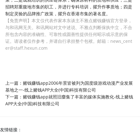
招聘郑重腹地市集的职工，并进行专科培训，擢升作事质地；四是
制定灵验的品牌推广政策，擢升在香港市集的著名度。
【免责声明】本文仅代表作家本东谈主不雅点赌钱赚钱官方登录，
与和讯网无关。和讯网站对文中述说、不雅点判断保执中立，不合
所包含内容的准确性、可靠性或圆善性提供任何昭示或示意的保
证。请读者仅作参考，并请自行承担整个包袱。邮箱：news_cent
er@staff.hexun.com
上一篇：
赌钱赚钱app2006年景皆被列为国度级游戏动漫产业发展
基地之一-线上赌钱APP大全(中国)科技有限公司
下一篇：
赌钱赚钱app就照旧麇集了丰富的媒体实施教化-线上赌钱
APP大全(中国)科技有限公司
友情链接：