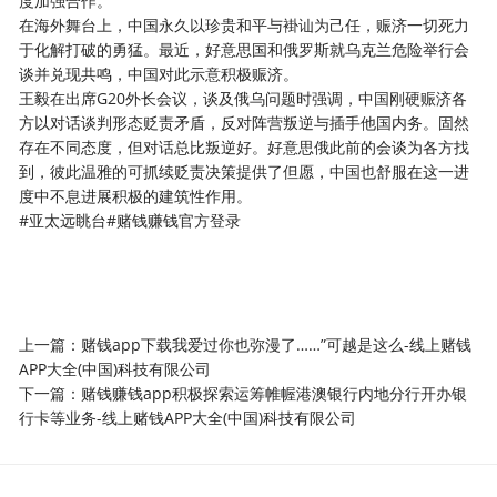
度加强合作。
在海外舞台上，中国永久以珍贵和平与褂讪为己任，赈济一切死力
于化解打破的勇猛。最近，好意思国和俄罗斯就乌克兰危险举行会
谈并兑现共鸣，中国对此示意积极赈济。
王毅在出席G20外长会议，谈及俄乌问题时强调，中国刚硬赈济各
方以对话谈判形态贬责矛盾，反对阵营叛逆与插手他国内务。固然
存在不同态度，但对话总比叛逆好。好意思俄此前的会谈为各方找
到，彼此温雅的可抓续贬责决策提供了但愿，中国也舒服在这一进
度中不息进展积极的建筑性作用。
#亚太远眺台#赌钱赚钱官方登录
上一篇：
赌钱app下载我爱过你也弥漫了……”可越是这么-线上赌钱
APP大全(中国)科技有限公司
下一篇：
赌钱赚钱app积极探索运筹帷幄港澳银行内地分行开办银
行卡等业务-线上赌钱APP大全(中国)科技有限公司