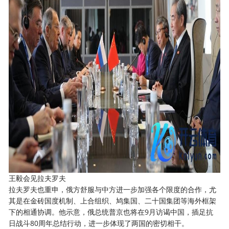
王毅会见拉夫罗夫
拉夫罗夫也重申，俄方舒服与中方进一步加强各个限度的合作，尤
其是在金砖国度机制、上合组织、鸠集国、二十国集团等海外框架
下的相通协调。他示意，俄总统普京也将在9月访谒中国，插足抗
日战斗80周年总结行动，进一步体现了两国的密切相干。