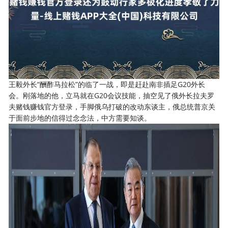
王毅外长“酬酢马拉松”的临了一战，即是赶赴南非插足G20外长
会。刚落地的他，立马就在G20会议技能，抽空见了俄外长拉夫罗
夫赌钱赚钱官方登录，手脚俄乌打破的改动东谈主，俄总统普京关
于面前步地的信得过念念法，中方需要知谈。