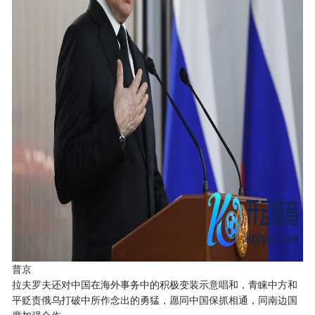
普京
拉夫罗夫还对中国在海外事务中的积极变装示意唱和，青睐中方和
平贬责俄乌打破中所作念出的勇猛，愿同中国保抓相通，同南边国