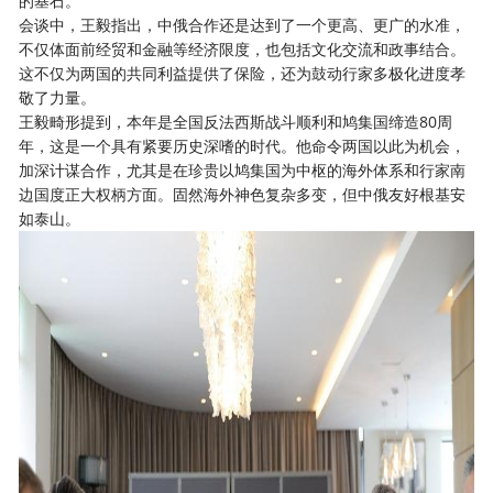
的基石。
会谈中，王毅指出，中俄合作还是达到了一个更高、更广的水准，
不仅体面前经贸和金融等经济限度，也包括文化交流和政事结合。
这不仅为两国的共同利益提供了保险，还为鼓动行家多极化进度孝
敬了力量。
王毅畸形提到，本年是全国反法西斯战斗顺利和鸠集国缔造80周
年，这是一个具有紧要历史深嗜的时代。他命令两国以此为机会，
加深计谋合作，尤其是在珍贵以鸠集国为中枢的海外体系和行家南
边国度正大权柄方面。固然海外神色复杂多变，但中俄友好根基安
如泰山。