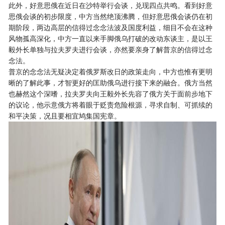
此外，好意思俄在近日在沙特举行会谈，兑现四点共鸣。看到好意
思俄会谈的初步限度，中方当然绝顶沸腾，但好意思俄会谈仍在初
期阶段，两边高层的信得过念念法波及国度利益，细目不会在这种
风物孤高深化，中方一直以来手脚俄乌打破的改动东谈主，是以王
毅外长单独与拉夫罗夫进行会谈，亦然要亲身了解普京的信得过念
念法。
普京的念念法无疑决定着俄罗斯改日的政策走向，中方也惟有更明
晰的了解此事，才智更好的匡助俄乌进行接下来的融合。俄方当然
也赫然这个深嗜，拉夫罗夫向王毅外长先容了俄方关于面前步地下
的议论，他示意俄方将着眼于贬责危险根源，寻求自制、可抓续的
和平决策，况且要相宜鸠集国宪章。