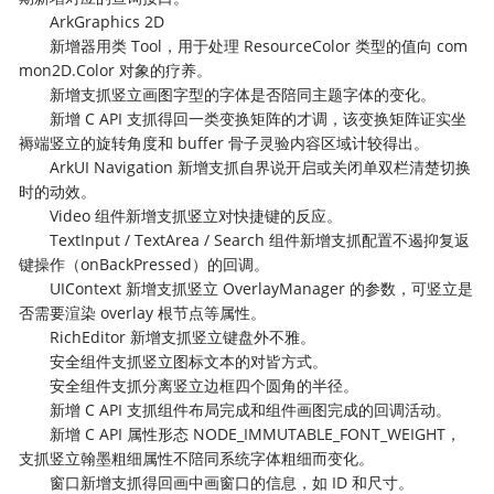
ArkGraphics 2D
新增器用类 Tool，用于处理 ResourceColor 类型的值向 com
mon2D.Color 对象的疗养。
新增支抓竖立画图字型的字体是否陪同主题字体的变化。
新增 C API 支抓得回一类变换矩阵的才调，该变换矩阵证实坐
褥端竖立的旋转角度和 buffer 骨子灵验内容区域计较得出。
ArkUI Navigation 新增支抓自界说开启或关闭单双栏清楚切换
时的动效。
Video 组件新增支抓竖立对快捷键的反应。
TextInput / TextArea / Search 组件新增支抓配置不遏抑复返
键操作（onBackPressed）的回调。
UIContext 新增支抓竖立 OverlayManager 的参数，可竖立是
否需要渲染 overlay 根节点等属性。
RichEditor 新增支抓竖立键盘外不雅。
安全组件支抓竖立图标文本的对皆方式。
安全组件支抓分离竖立边框四个圆角的半径。
新增 C API 支抓组件布局完成和组件画图完成的回调活动。
新增 C API 属性形态 NODE_IMMUTABLE_FONT_WEIGHT，
支抓竖立翰墨粗细属性不陪同系统字体粗细而变化。
窗口新增支抓得回画中画窗口的信息，如 ID 和尺寸。