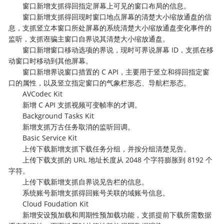
窗口新增支抓得回指定屏幕上可见的窗口布局的信息。
窗口新增支抓得回现时窗口地点屏幕的清楚大小缩放通盘的信
息，支抓竖立本窗口所处屏幕的系统清楚大小缩放通盘变化事件的
监听，支抓诳骗主窗口自界说其清楚大小缩放通盘。
窗口新增窗口移动选项的界说，现时可界说屏幕 ID，支抓在移
动窗口时移动到其他屏幕。
窗口新增界说窗口措置的 C API，主要用于竖立和得回指定窗
口的属性，以及竖立指定窗口的气象栏形态、导航栏形态。
AVCodec Kit
新增 C API 支抓视频可变帧率的才调。
Background Tasks Kit
新增支抓万古任务取消的监听回调。
Basic Service Kit
上传下载新增支抓下载任务分组，并按分组清楚见告。
上传下载支抓的 URL 地址长度从 2048 个字符膨胀到 8192 个
字符。
上传下载新增支抓自界说见告栏的信息。
系统账号新增支抓得回账号关联的域账号信息。
Cloud Foudation Kit
新增安设预加载和周期性预加载功能，支抓提前下载所需数据