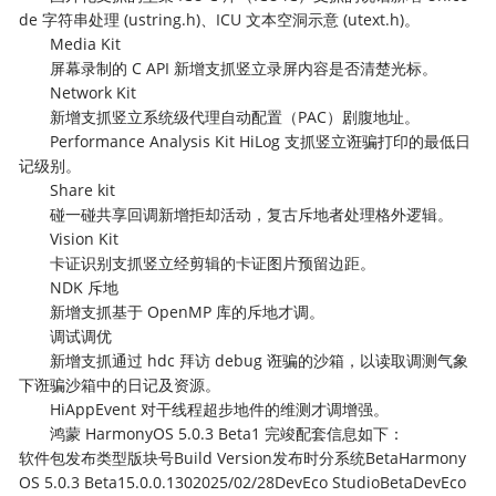
de 字符串处理 (ustring.h)、ICU 文本空洞示意 (utext.h)。
Media Kit
屏幕录制的 C API 新增支抓竖立录屏内容是否清楚光标。
Network Kit
新增支抓竖立系统级代理自动配置（PAC）剧腹地址。
Performance Analysis Kit HiLog 支抓竖立诳骗打印的最低日
记级别。
Share kit
碰一碰共享回调新增拒却活动，复古斥地者处理格外逻辑。
Vision Kit
卡证识别支抓竖立经剪辑的卡证图片预留边距。
NDK 斥地
新增支抓基于 OpenMP 库的斥地才调。
调试调优
新增支抓通过 hdc 拜访 debug 诳骗的沙箱，以读取调测气象
下诳骗沙箱中的日记及资源。
HiAppEvent 对干线程超步地件的维测才调增强。
鸿蒙 HarmonyOS 5.0.3 Beta1 完竣配套信息如下：
软件包发布类型版块号Build Version发布时分系统BetaHarmony
OS 5.0.3 Beta15.0.0.1302025/02/28DevEco StudioBetaDevEco