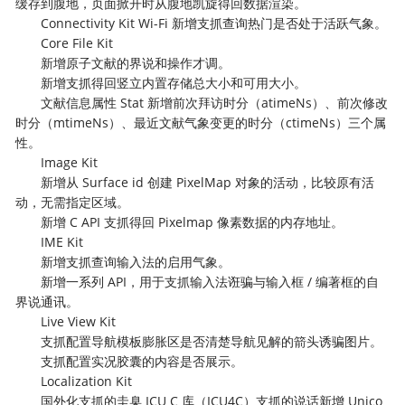
缓存到腹地，页面掀开时从腹地凯旋得回数据渲染。
Connectivity Kit Wi-Fi 新增支抓查询热门是否处于活跃气象。
Core File Kit
新增原子文献的界说和操作才调。
新增支抓得回竖立内置存储总大小和可用大小。
文献信息属性 Stat 新增前次拜访时分（atimeNs）、前次修改
时分（mtimeNs）、最近文献气象变更的时分（ctimeNs）三个属
性。
Image Kit
新增从 Surface id 创建 PixelMap 对象的活动，比较原有活
动，无需指定区域。
新增 C API 支抓得回 Pixelmap 像素数据的内存地址。
IME Kit
新增支抓查询输入法的启用气象。
新增一系列 API，用于支抓输入法诳骗与输入框 / 编著框的自
界说通讯。
Live View Kit
支抓配置导航模板膨胀区是否清楚导航见解的箭头诱骗图片。
支抓配置实况胶囊的内容是否展示。
Localization Kit
国外化支抓的圭臬 ICU C 库（ICU4C）支抓的说话新增 Unico