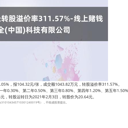
，报104.32元/张，成交额1043.82万元，转股溢价率311.57%。
.30%、第二年0.50%、第三年0.80%、第四年1.20%、第五年1.50
元，转股运转日为2021年2月3日，转股价为20.64元。
04345710301240019号），不组成投资提出。