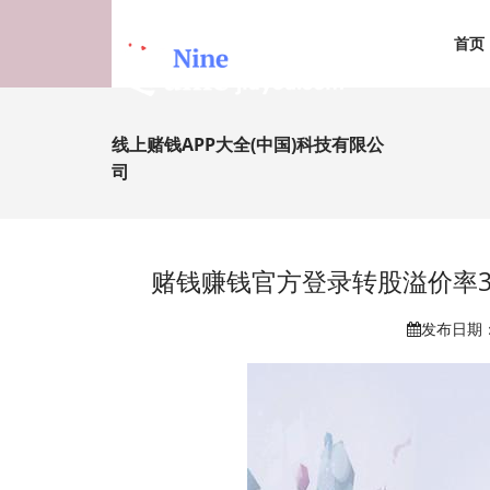
首页
线上赌钱APP大全(中国)科技有限公
司
赌钱赚钱官方登录转股溢价率31
发布日期：2