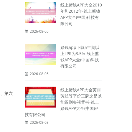
线上赌钱APP大全2010
年和2012年-线上赌钱
APP大全(中国)科技有
限公司
2026-08-05
赌钱app下载5年期以
上LPR为3.5%-线上赌
钱APP大全(中国)科技
有限公司
2026-08-05
线上赌钱APP大全芙丽
%、第六
芳丝等平价王牌之是以
能得到央视背书-线上
赌钱APP大全(中国)科
技有限公司
2026-08-03