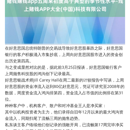
在好意思国总统特朗普的交易战导致好意思股暴跌之际，好意思国
银行的客户积极涌入市集抄底，上周向好意思国股市进入的资金创
出历史第四高。
与之变成显然对比的是，据此前3月25日报谈，好意思国银行客户
上周抛售科技股的鸿沟创下记录最高。
好意思银战术师Jill Carey Hall在周二最新的计较报告中写谈，上周
好意思股的资金净流入达到80亿好意思元，凭证可讲究至2008年的
数据，周度资金流入鸿沟排第四，资金流入占市值的比例排在第31
位。
种种客户中，机构客户、散户和对冲基金王人是净买家：
其中以机构投资者为主力，他们录得自旧年12月以来的最大鸿沟资
金流入，同期扫尾了流畅三周的抛售趋势。
私东谈主客户络续他们创记录的强敞开局，已流畅第17周完毕净买