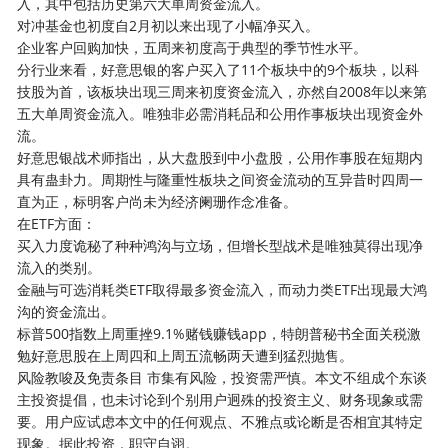
入，其中包括历史第六大单周资金流入。
对冲基金也初度自2月初以来出现了小幅净买入。
企业客户回购加快，五周来初度高于典型的季节性水平。
分行业来看，好意思银的客户买入了11个板块中的9个板块，以科
技股为首，该板块出现三周来初度资金流入，亦然自2008年以来第
五大单周资金流入。唯独非必需消耗品和公用作事板块出现资金外
流。
好意思银战术师指出，从大盘股到中小盘股，公用作事股在短期内
具有蛊卦力。周期性与隆重性板块之间资金流动的互异昔时四周一
直为正，标明客户尚未为经济阑珊作念准备。
在ETF方面：
买入力度诡秘了种种鸿沟与立场，但增长型战术是唯独莫得出现净
流入的类别。
金融与可选消耗类ETF取得最多资金流入，而动力类ETF出现最大鸿
沟的资金流出。
标普500指数上周重挫9.1%赌钱赚钱app，特朗普秘书全面关税激
勉好意思股在上周四和上周五流畅两天遭到猛烈抛售。
风险教唆及免责条目 市集有风险，投资需严慎。本文不组成个东谈
主投资提倡，也未讨论到个别用户迥殊的投资主义、财务现象或需
要。用户应试虑本文中的任何观点、不雅点或论断是否相宜其特定
现象。据此投资，职守自诩。