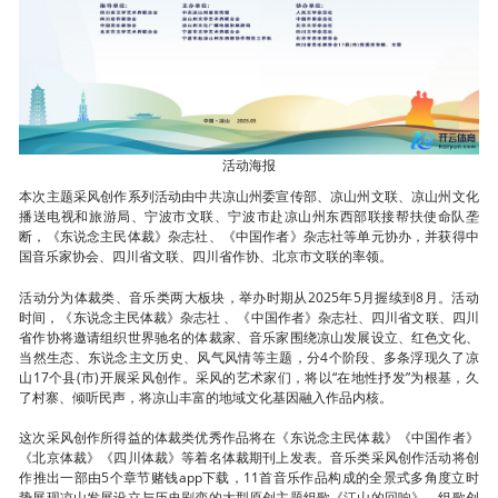
活动海报
本次主题采风创作系列活动由中共凉山州委宣传部、凉山州文联、凉山州文化
播送电视和旅游局、宁波市文联、宁波市赴凉山州东西部联接帮扶使命队垄
断，《东说念主民体裁》杂志社、《中国作者》杂志社等单元协办，并获得中
国音乐家协会、四川省文联、四川省作协、北京市文联的率领。
活动分为体裁类、音乐类两大板块，举办时期从2025年5月握续到8月。活动
时间，《东说念主民体裁》杂志社 、《中国作者》杂志社、四川省文联、四川
省作协将邀请组织世界驰名的体裁家、音乐家围绕凉山发展设立、红色文化、
当然生态、东说念主文历史、风气风情等主题，分4个阶段、多条浮现久了凉
山17个县(市)开展采风创作。采风的艺术家们，将以“在地性抒发”为根基，久
了村寨、倾听民声，将凉山丰富的地域文化基因融入作品内核。
这次采风创作所得益的体裁类优秀作品将在《东说念主民体裁》《中国作者》
《北京体裁》《四川体裁》等着名体裁期刊上发表。音乐类采风创作活动将创
作推出一部由5个章节赌钱app下载，11首音乐作品构成的全景式多角度立时
势展现凉山发展设立与历史剧变的大型原创主题组歌《江山的回响》，组歌创