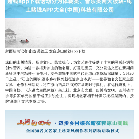
封面新闻记者 张杰 吴德玉 发自凉山赌钱app下载
凉山的山川情景、历史文化、民族操心，为文艺创作提供了丰富的灵感起源和
创作营养。为进一步擢升凉山的驰名度、好意思誉度，充分发达文艺在新期间
新征途中的精神守旧作用，凝合鼓舞中国式当代化凉山本质精深肆量， 5月20
日上昼，“江山的回响·迈步乡村振兴新征途凉山本质”——世界驰名文艺家主题
采风、创作系列活动，将在凉山西昌邛海宾馆举走时行典礼。在运行典礼上，
中国音协、《东说念主民体裁》杂志社、北京市文联、四川省文联、四川省作
协等多家单元的相干端庄东说念主，将现场签署相干计谋联接框架契约，授
牌“新期间文艺本质点”等。