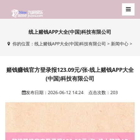
线上赌钱APP大全(中国)科技有限公司
你的位置：
线上赌钱APP大全(中国)科技有限公司
>
新闻中心
>
赌钱赚钱官方登录报123.09元/张-线上赌钱APP大全
(中国)科技有限公司
发布日期：2026-06-12 14:24 点击次数：203