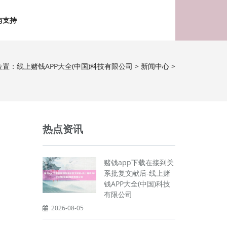
与支持
位置：
线上赌钱APP大全(中国)科技有限公司
>
新闻中心
>
热点资讯
赌钱app下载在接到关
系批复文献后-线上赌
钱APP大全(中国)科技
有限公司
2026-08-05