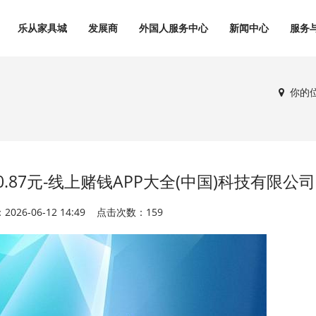
乐从家具城
发展商
外国人服务中心
新闻中心
服务
你的
.87元-线上赌钱APP大全(中国)科技有限公司
026-06-12 14:49 点击次数：159