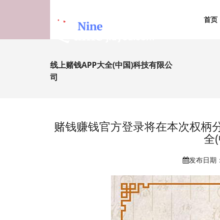
首页
线上赌钱APP大全(中国)科技有限公
司
赌钱赚钱官方登录将在本次权柄分
全
发布日期：2