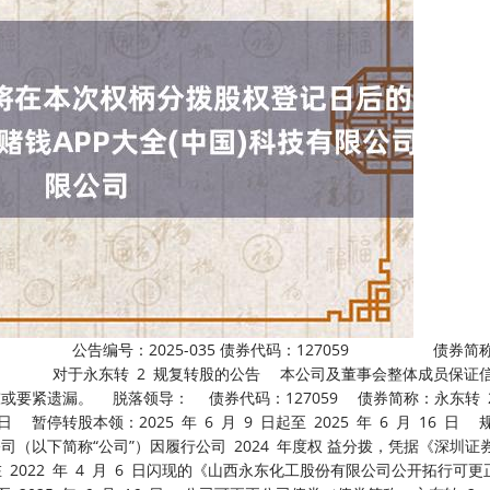
公告编号：2025-035 债券代码：127059 债券简
东转 2 规复转股的公告 本公司及董事会整体成员保证信
或要紧遗漏。 脱落领导： 债券代码：127059 债券简称：永东转 
 7 日 暂停转股本领：2025 年 6 月 9 日起至 2025 年 6 月 16 日
限公司（以下简称“公司”）因履行公司 2024 年度权 益分拨，凭据《深圳证
2022 年 4 月 6 日闪现的《山西永东化工股份有限公司公开拓行可更