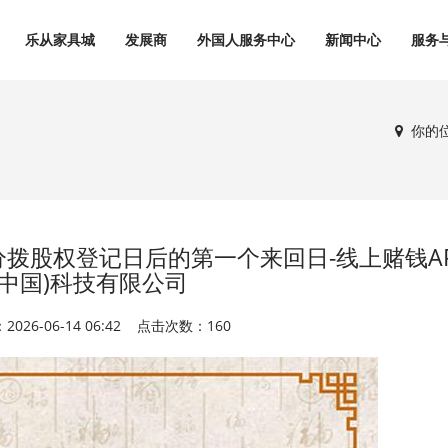
乐从家具城
发展商
外国人服务中心
新闻中心
服务
你的
拨股权登记日后的第一个来回日-线上赌钱A
(中国)科技有限公司
026-06-14 06:42 点击次数：160