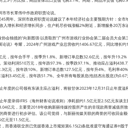
对上3个月比拟，商品全体出口货值飞腾3.1%。同期，商品洋货值飞腾0.
深圳市市长覃伟中作政府职责论说。
配置45周年。深圳市政府职责论说建议了本年经济社会主要预期方针：全市
住户收入增长和经济增长同步，住户耗尽价钱涨幅2%附近，新增服务20万东
业协会独揽的“向新图强·以质取胜”广州市游戏行业协会第二届会员大会第
说》夸耀，2024年广州游戏产业总营收约1406.67亿元，同比增长约10
入34亿元，按年合手平，按季升1.8%。新增订单总数32.6亿元，按年升19.2
子。策动利润510万元，按年跌97.3%，按季跌97.1%。推动应占溢利438.
32.3亿元，按年跌10%。新增订单总数127.5亿元，按年升4%。毛利率40
占溢利3.45亿元，按年跌51.7%。全年所有每股派息(包括杰出股息)为0.6
31日止年度的公司领有东谈主应占溢利，将较甘休2023年12月31日止年度
1日止年度录得IFRS（海外财务论说准则）净耗损约1.5亿元至2.5亿元东谈主
利润为8.04亿元，主要受2018年收购新丽传媒控股所产生的非现款商誉减值所
1日的商誉进行初步评估。该公司觉得，与新丽传媒关联的商誉的可收回金
亿元至11.5亿元。
求，而香港联交所已凭据香港上市规矩第6.15(2)条批准退守海通证券H股