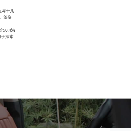
在与十几
。筹资
50.4港
用于探索