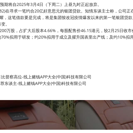
期将自2025年3月4日（下周二）上昼九时正起放弃。
282)在寻求一笔约合20亿好意思元的银团贷款。知情东谈主士称，公司正
夸耀，这笔借款要是完成，将是集团悛改冠疫情爆发以来的第一笔银团贷款
有变。
00万股，占扩大后股本4.66%，每股配售价46.15港元，较2月25日收市价
港元，约70%拟用于研发；约20%拟用于成立及擢升国表里出产线；及约10%拟
督察高位-线上赌钱APP大全(中国)科技有限公司
荐东谈主-线上赌钱APP大全(中国)科技有限公司