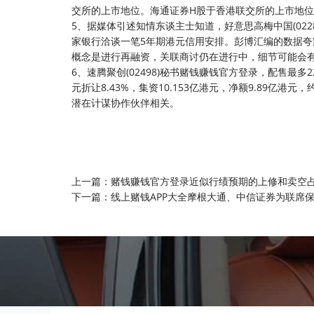
交所的上市地位。海通证券H股于香港联交所的上市地位预
5、据媒体引述知情东谈主士知道，好意思高梅中国(02
家银行洽谈一笔5年期港元信用安排。彭博汇编的数据
概念是进行再融资，关联商讨仍在进行中，细节可能会
6、速腾聚创(02498)秘书赌钱赚钱官方登录，配售最多22
元折让8.43%，集资10.153亿港元，净额9.89亿
潜在计谋协作伙伴相关。
上一篇：
赌钱赚钱官方登录近似行绩预期的上修和卖空占比
下一篇：
线上赌钱APP大全摩根大通、中信证券为联席保