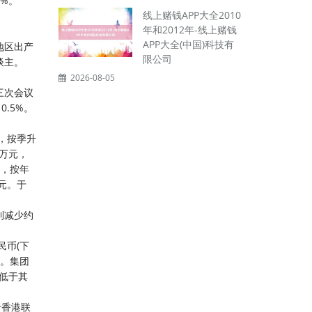
9%。
线上赌钱APP大全2010
年和2012年-线上赌钱
APP大全(中国)科技有
地区出产
限公司
谈主。
2026-08-05
三次会议
.5%。
%，按季升
7万元，
%，按年
7元。于
溢利减少约
民币(下
致。集团
额低于其
于香港联