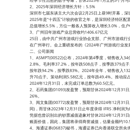
经季节性治愈的数字夸耀，甘休2025年1月止的3个月与
2、2025年深圳经济增长方针：5.5%
深圳市七届东谈主大六次会议2月25日上昼9时开幕，
2025年是“十四五”计较的收官之年，是深圳经济特区
总值增长5.5%，方位一般各人预算收入增长3.0%，
3、广州旧年游戏产业总营收约1406.67亿元
25日，由中共广州市游戏行业协会支部、广州市游戏行
在广州举行。会上重磅发布的《2024年广州游戏行业发展论
二、公司新闻
1、ASMPT(00522)公布，2024年第4季度，销售收
2.8%。毛利率37.2%，按年跌508点子，按季跌379点
按年跌94.2%，按季跌83%。2024年全年，销售收入1
升70点子。策动利润5.58亿元，按年跌49.4%。推动应
2024年12月31日，未完成订单总数为60.5亿元。
2、石药集团(01093)发盈警，预期甘休2024年12月
26%。
3、阅文集团(00772)发盈警，预期甘休2024年12月3
同)，而甘休2023年12月31日止年度录得 IFRS 净
凭据也曾识别出的钞票减值迹象对甘休2024年12月3
账面价值，因此，集团将录得商誉减值，估量金额约10.5
4、海通证券(06837)秘书，海通证券已向香港联交所央