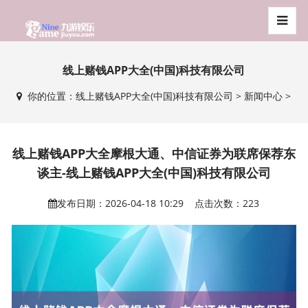
线上赌钱APP大全(中国)科技有限公司
你的位置：
线上赌钱APP大全(中国)科技有限公司
>
新闻中心
>
线上赌钱APP大全摩根大通、中信证券为联席保荐东
谈主-线上赌钱APP大全(中国)科技有限公司
发布日期：2026-04-18 10:29 点击次数：223