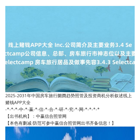
2025-2031年中国房车旅行阛阓趋势照管及投资商机分析叙述线上
赌钱APP大全
-*-*-*-中-*-赢-*-信-*-合-*-研-*-究-*-网-*-*-*-*
【出书机构】：中赢信合照管网
【本色有删减·防范可参中赢信合照管网出书齐备信息！】