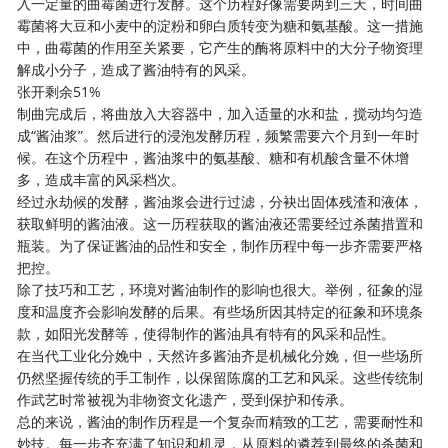
入一定量的曲霉菌进行发酵。这个历程好像需要两到三天，时间曲
霉菌将大豆和小麦中的淀粉和卵白质转变为糖和氨基酸。这一措施
中，曲霉菌的作用至关紧要，它产生的酶将原料中的大分子物资理
解成小分子，造成了酱油特有的风采。
张开剩余51%
制曲完成后，将曲放入大容器中，加入适量的水和盐，搅动均匀造
成“酱油浆”。然后进行的浸泡发酵历程，频繁需要六个月到一年时
候。在这个历程中，酱油浆中的氨基酸、糖和有机酸含量不休增
多，造成丰富的风采档次。
经过永劫候的发酵，酱油浆会进行过滤，分袂出固体残渣和液体，
获取鲜明的酱油液。这一历程获取的酱油液还需要经过杀菌措置和
瓶装。为了保证酱油的品性和安全，制作历程中每一步齐需要严格
把控。
除了技巧和工艺，环境对酱油制作的影响也很大。举例，征象的湿
度和温度齐会影响发酵的后果。有些场所因其特定的征象和环境条
款，如阳光发酵等，使得制作的酱油具有特有的风采和品性。
在当代工业化分娩中，天然许多酱油齐是机械化分娩，但一些场所
仍然坚握传统的手工制作，以保留陈腐的工艺和风采。这些传统制
作武艺时常被视为非物资文化遗产，受到保护和传承。
总的来说，酱油的制作历程是一个复杂而精致的工艺，需要耐性和
妙技。每一步齐充满了知识和机灵，从原料的遴荐到最终的杀菌和