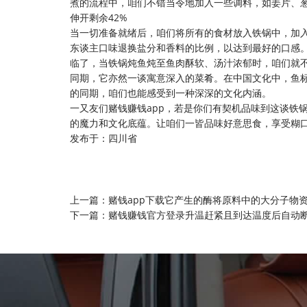
煮的流程中，咱们不错当令地加入一些调料，如姜片、
伸开剩余42%
当一切准备就绪后，咱们将所有的食材放入铁锅中，加
东谈主口味退换盐分和香料的比例，以达到最好的口感
临了，当铁锅炖鱼炖至鱼肉酥软、汤汁浓郁时，咱们就
同期，它亦然一谈寓意深入的菜肴。在中国文化中，鱼
的同期，咱们也能感受到一种深深的文化内涵。
一又友们赌钱赚钱app，若是你们有契机品味到这谈铁
的魔力和文化底蕴。让咱们一皆品味好意思食，享受糊
发布于：四川省
上一篇：
赌钱app下载它产生的酶将原料中的大分子物资
下一篇：
赌钱赚钱官方登录升温赶紧且到达温度后自动断电