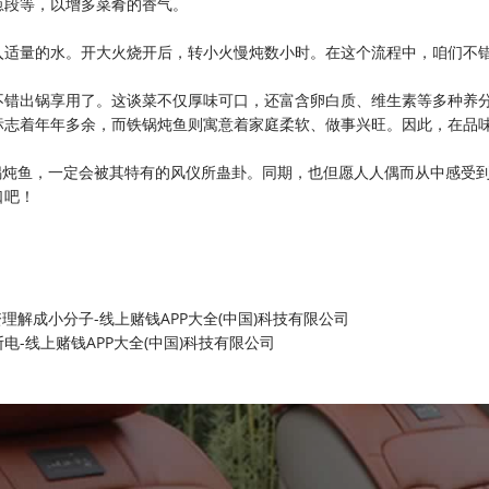
葱段等，以增多菜肴的香气。
入适量的水。开大火烧开后，转小火慢炖数小时。在这个流程中，咱们不
。
不错出锅享用了。这谈菜不仅厚味可口，还富含卵白质、维生素等多种养
标志着年年多余，而铁锅炖鱼则寓意着家庭柔软、做事兴旺。因此，在品
锅炖鱼，一定会被其特有的风仪所蛊卦。同期，也但愿人人偶而从中感受
口吧！
理解成小分子-线上赌钱APP大全(中国)科技有限公司
-线上赌钱APP大全(中国)科技有限公司