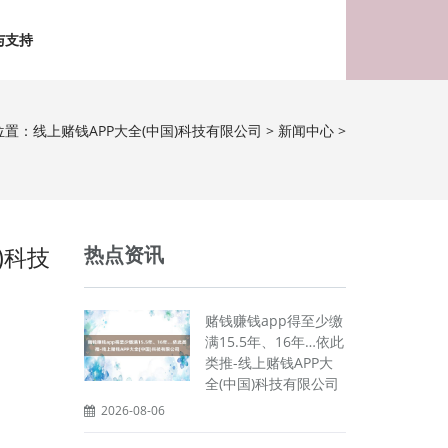
与支持
位置：
线上赌钱APP大全(中国)科技有限公司
>
新闻中心
>
)科技
热点资讯
赌钱赚钱app得至少缴
满15.5年、16年…依此
类推-线上赌钱APP大
全(中国)科技有限公司
2026-08-06