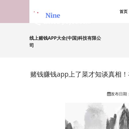
首页
线上赌钱APP大全(中国)科技有限公
司
赌钱赚钱app上了菜才知谈真相！
发布日期：2