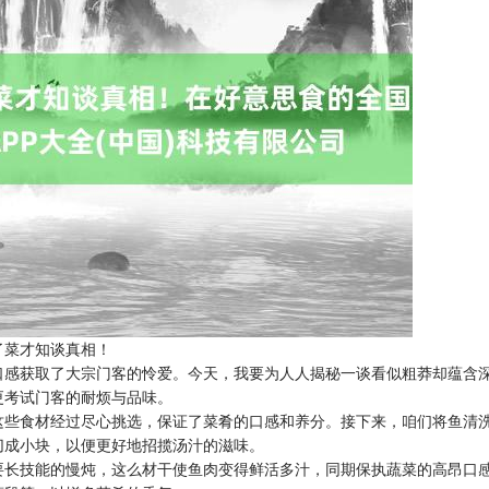
了菜才知谈真相！
口感获取了大宗门客的怜爱。今天，我要为人人揭秘一谈看似粗莽却蕴含
更考试门客的耐烦与品味。
这些食材经过尽心挑选，保证了菜肴的口感和养分。接下来，咱们将鱼清
切成小块，以便更好地招揽汤汁的滋味。
要长技能的慢炖，这么材干使鱼肉变得鲜活多汁，同期保执蔬菜的高昂口