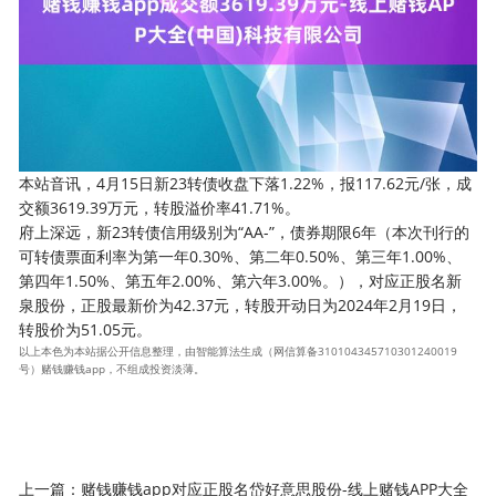
本站音讯，4月15日新23转债收盘下落1.22%，报117.62元/张，成
交额3619.39万元，转股溢价率41.71%。
府上深远，新23转债信用级别为“AA-”，债券期限6年（本次刊行的
可转债票面利率为第一年0.30%、第二年0.50%、第三年1.00%、
第四年1.50%、第五年2.00%、第六年3.00%。），对应正股名新
泉股份，正股最新价为42.37元，转股开动日为2024年2月19日，
转股价为51.05元。
以上本色为本站据公开信息整理，由智能算法生成（网信算备310104345710301240019
号）赌钱赚钱app，不组成投资淡薄。
上一篇：
赌钱赚钱app对应正股名岱好意思股份-线上赌钱APP大全