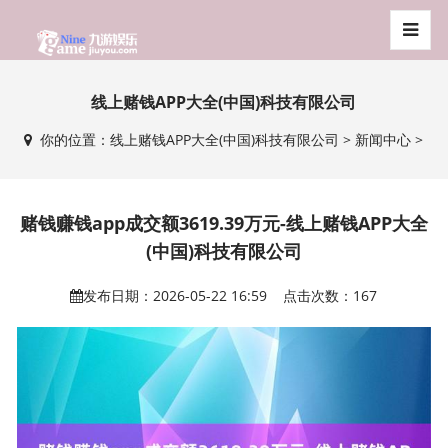
线上赌钱APP大全(中国)科技有限公司
你的位置：
线上赌钱APP大全(中国)科技有限公司
>
新闻中心
>
赌钱赚钱app成交额3619.39万元-线上赌钱APP大全
(中国)科技有限公司
发布日期：2026-05-22 16:59 点击次数：167