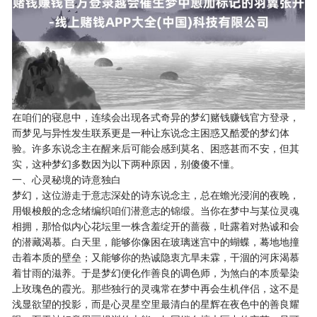
在咱们的寝息中，连续会出现各式奇异的梦幻赌钱赚钱官方登录，
而梦见与异性发生联系更是一种让东说念主困惑又酷爱的梦幻体
验。许多东说念主在醒来后可能会感到莫名、困惑甚而不安，但其
实，这种梦幻多数因为以下两种原因，别傻傻不懂。
一、心灵秘境的诗意独白
梦幻，这位游走于意志深处的诗东说念主，总在蟾光浸润的夜晚，
用银梭般的念念绪编织咱们潜意志的锦缎。当你在梦中与某位灵魂
相拥，那恰似内心花坛里一株含羞绽开的蔷薇，吐露着对热诚和会
的潜藏渴慕。白天里，能够你像困在玻璃迷宫中的蝴蝶，蓦地地撞
击着本质的壁垒；又能够你的热诚隐衷亢旱未霖，干涸的河床渴慕
着甘雨的滋养。于是梦幻便化作善良的调色师，为煞白的本质晕染
上玫瑰色的霞光。那些独行的灵魂常在梦中再会生机伴侣，这不是
浅显欲望的投影，而是心灵星空里最清白的星辉在夜色中的善良耀