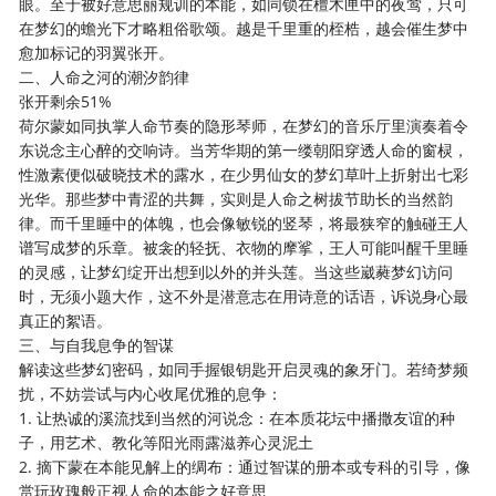
眼。至于被好意思丽规训的本能，如同锁在檀木匣中的夜莺，只可
在梦幻的蟾光下才略粗俗歌颂。越是千里重的桎梏，越会催生梦中
愈加标记的羽翼张开。
二、人命之河的潮汐韵律
张开剩余51%
荷尔蒙如同执掌人命节奏的隐形琴师，在梦幻的音乐厅里演奏着令
东说念主心醉的交响诗。当芳华期的第一缕朝阳穿透人命的窗棂，
性激素便似破晓技术的露水，在少男仙女的梦幻草叶上折射出七彩
光华。那些梦中青涩的共舞，实则是人命之树拔节助长的当然韵
律。而千里睡中的体魄，也会像敏锐的竖琴，将最狭窄的触碰王人
谱写成梦的乐章。被衾的轻抚、衣物的摩挲，王人可能叫醒千里睡
的灵感，让梦幻绽开出想到以外的并头莲。当这些崴蕤梦幻访问
时，无须小题大作，这不外是潜意志在用诗意的话语，诉说身心最
真正的絮语。
三、与自我息争的智谋
解读这些梦幻密码，如同手握银钥匙开启灵魂的象牙门。若绮梦频
扰，不妨尝试与内心收尾优雅的息争：
1. 让热诚的溪流找到当然的河说念：在本质花坛中播撒友谊的种
子，用艺术、教化等阳光雨露滋养心灵泥土
2. 摘下蒙在本能见解上的绸布：通过智谋的册本或专科的引导，像
赏玩玫瑰般正视人命的本能之好意思