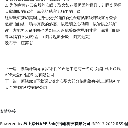
3. 为体魄营造云朵般的安眠：取舍如花瓣优柔的寝具，让睡姿保握
天鹅湖般的优雅，幸免给感官无须要的干豫
这些崴蕤梦幻实则是身心交予咱们的烫金请帖赌钱赚钱官方登录，
邀请咱们赴一场与真我的盛宴。以澄明之心聘用，以智谋之眼解
读，方能将人命的每个梦幻王人造成醇好意思的甘露，滋养咱们追
寻幸福的不灭旅程。（图片起原会聚，图文无关）
发布于：江苏省
上一篇：
赌钱赚钱app以“咱们的声息中总有一句诗”为题-线上赌钱
APP大全(中国)科技有限公司
下一篇：
赌钱app下载调Q激光安妥大部分传统纹身-线上赌钱APP
大全(中国)科技有限公司
友情链接：
Powered by
线上赌钱APP大全(中国)科技有限公司
@2013-2022
RSS