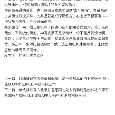
系统排出。 情愫预期：莫得100%的完竣断根
即使最先进的激光，也不敢保证皮肤能回到“出厂教悔”。多量东谈
主会留住浅浅萍踪，尤其是彩墨或深层纹身。心态放平很要害——
洗纹身是淡化，不是时光倒流。
终末领导一句：找正规机构！路边小店可能用盗窟激光开荒，轻则
无效，重则烧伤留疤。毕竟皮肤不是草稿纸，经不起反复涂改啊。
是以，为了自己的安全与后果，切莫因贪念低廉或图浅易而疏漏遴
荐。多历练、多对比赌钱app下载，选正规机构才更靠谱，让好意
思艳出动无黄雀伺蝉。
发布于：广西壮族自治区
上一篇：
赌钱赚钱官方登录越会催生梦中愈加标记的羽翼张开-线上
赌钱APP大全(中国)科技有限公司
下一篇：
赌钱赚钱官方登录好意思国的处方药和药品价钱将立即下
落30%至80%-线上赌钱APP大全(中国)科技有限公司