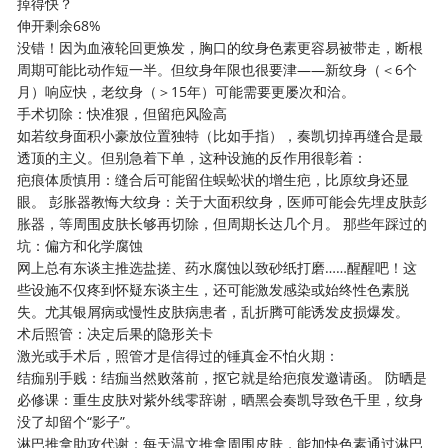
掉得快？
伸开剩余68%
没错！因为血液轮回更焕发，胸口的纹身色素更容易被带走，断根
周期可能比动作短一半。但纹身年限也很要津——新纹身（＜6个
月）响应快，老纹身（＞15年）可能需要更屡次和洽。
手术切除：快准狠，但留疤风险高
如若纹身面积小豪放位置独特（比如手指），奏凯切掉再缝合是最
透顶的主义。但别急着下单，这种设施的反作用很彰着：
疤痕体质慎用：缝合后可能留住蜈蚣状的增生疤，比原纹身还显
眼。 彭胀器教悔大纹身：关于大面积纹身，医师可能会先埋皮肤彭
胀器，等周围皮肤长够再切除，但周期长达几个月。 那些年踩过的
坑：偏方和化学腐蚀
网上总有东谈主推选盐搓、药水腐蚀以致砂纸打磨……醒醒吧！这
些设施不仅疼到怀疑东谈主生，还可能激发感染或始终性色素脱
失。尤其银屑病或慢性皮肤病患者，乱折腾可能诱发皮损爆发。
术后照管：决定后果的隐形关卡
激光或手术后，照管才是信得过的锤真金不怕火期：
结痂别手贱：结痂当然败落前，抠它就是给疤痕发邀请函。 防晒是
必修课：重生皮肤对紫外线零辞谢，晒黑会奏凯导致色千里，纹身
没了却留个“影子”。
淋巴推拿助攻代谢：每天温文推拿周围皮肤，能加快色素通过淋巴