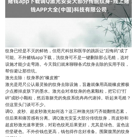
纹身已经是不灭的鲜艳，但咫尺科技和医学的跳跃让“后悔药”成了
可能。不外赌钱app下载，洗纹身可不是一键删除那么毛糙，选对
设施才能少走弯路。今天我们就来聊聊各式纹身去除的实用手段，
帮你避让那些坑。
激光去除：纹身界的“橡皮擦”
激光是咫尺公认最灵验的纹身去除设施，旨趣就像用高能橡皮擦极
少点擦掉皮肤下的墨水。激光会对准纹身的色素颗粒，把它们“打
碎”成眇小颗粒，然后靠躯壳的免疫系统冉冉代谢掉。听起来毛糙？
但这里头门谈可不少。
调Q、皮秒、超皮秒激光如何选？这三种激光技巧齐能翻情态素，
但后果和痛苦感有分离。调Q激光安妥大部分传统纹身，而皮秒和
超皮秒激光速率更快，对彩色纹死后果更好，尤其是绿色、蓝色这
些坚硬色。不外价钱也更高，钱包得作念好准备。围聚腹黑的纹身