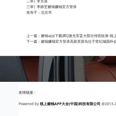
二审| 李芳晨
三审| 李静芝赌钱赚钱官方登录
发布于：北京市
上一篇：
赌钱app下载调Q激光安妥大部分传统纹身-线上
下一篇：
赌钱赚钱官方登录高新芙蓉岛位于世纪城国外会展
友情链接：
Powered by
线上赌钱APP大全(中国)科技有限公司
@2013-